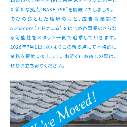
和泉市へと拠点を移し、古民家をモダンに再生し
た新たな拠点“BASE 756”を開設いたしました。
のびのびとした環境のもと、広告事業部の
ADnacom（アドナコム）をはじめ各事業のさらな
る可能性をスタッフ一同で追求していきます。
2026年7月1日（水）よりこの新拠点にて本格的に
業務を開始いたします。 お近くにお越しの際は、
ぜひお立ち寄りください。