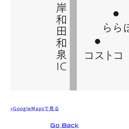
»GoogleMapsで見る
Go Back